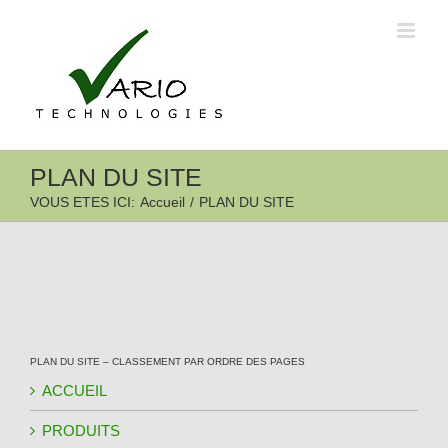
Passer
au
contenu
PLAN DU SITE
VOUS ETES ICI
:
Accueil
/
PLAN DU SITE
PLAN DU SITE – CLASSEMENT PAR ORDRE DES PAGES
ACCUEIL
PRODUITS