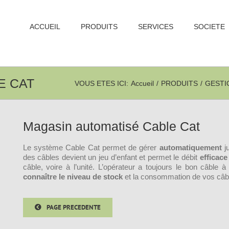
ACCUEIL
PRODUITS
SERVICES
SOCIETE
E CAT
VOUS ETES ICI
:
Accueil
/
PRODUITS
/
GESTI
Magasin automatisé Cable Cat
Le système Cable Cat permet de gérer
automatiquement
ju
des câbles devient un jeu d’enfant et permet le débit
efficac
câble, voire à l’unité. L’opérateur a toujours le bon câble 
connaître le niveau de stock
et la consommation de vos câb
PAGE PRECEDENTE