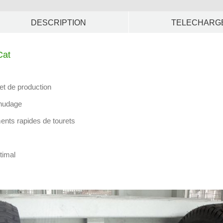
DESCRIPTION
TELECHARG
Cat
et de production
énudage
nts rapides de tourets
timal