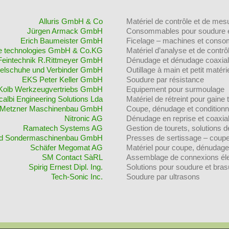
Alluris GmbH & Co
Matériel de contrôle et de mes
Jürgen Armack GmbH
Consommables pour soudure e
Erich Baumeister GmbH
Ficelage – machines et cons
e technologies GmbH & Co.KG
Matériel d’analyse et de contrô
Feintechnik R.Rittmeyer GmbH
Dénudage et dénudage coaxial
abelschuhe und Verbinder GmbH
Outillage à main et petit matéri
EKS Peter Keller GmbH
Soudure par résistance
Kolb Werkzeugvertriebs GmbH
Equipement pour surmoulage
albi Engineering Solutions Lda
Matériel de rétreint pour gaine
Metzner Maschinenbau GmbH
Coupe, dénudage et condition
Ni­tro­nic AG
Dénudage en reprise et coaxia
Ramatech Systems AG
Gestion de tourets, solutions 
nd Sondermaschinenbau GmbH
Presses de sertissage – coup
Schäfer Megomat AG
Matériel pour coupe, dénudage
SM Contact SàRL
Assemblage de connexions éle
Spirig Ernest Dipl. Ing.
Solutions pour soudure et bra
Tech-Sonic Inc.
Soudure par ultrasons