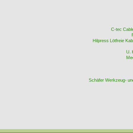
C-tec Cabl
Hilpress Lötfreie K
U. 
Mec
Schäfer Werkzeug- u