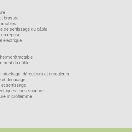
ure
t brasure
ommables
le de sertissage du câble
 en reprise
el électrique
 thermorétractable
nement du câble
l
de stockage, dérouleurs et enrouleurs
e et dénudage
 et sertissage
ctriques sans soudure
sure microflamme