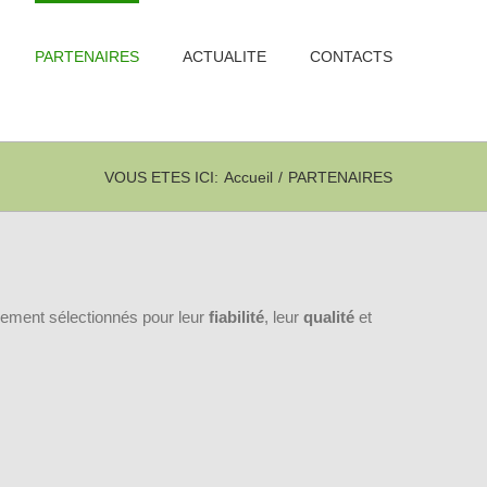
PARTENAIRES
ACTUALITE
CONTACTS
VOUS ETES ICI
:
Accueil
/
PARTENAIRES
usement sélectionnés pour leur
fiabilité
, leur
qualité
et