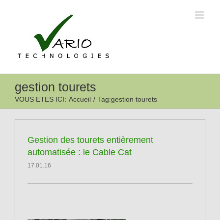
Passer
au
contenu
gestion tourets
VOUS ETES ICI
:
Accueil
/
Tag:
gestion tourets
Gestion des tourets entièrement
automatisée : le Cable Cat
17.01.16