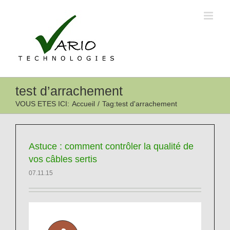
Passer
au
contenu
test d’arrachement
VOUS ETES ICI
:
Accueil
/
Tag:
test d'arrachement
Astuce : comment contrôler la qualité de
vos câbles sertis
07.11.15