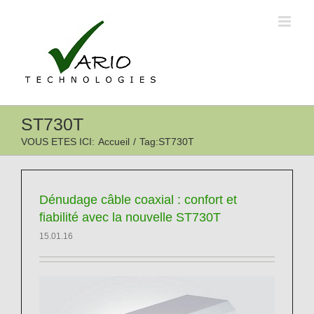
Passer
au
contenu
ST730T
VOUS ETES ICI
:
Accueil
/
Tag:
ST730T
Dénudage câble coaxial : confort et
fiabilité avec la nouvelle ST730T
15.01.16