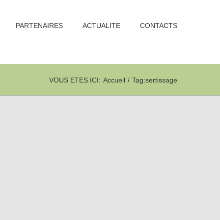
PARTENAIRES
ACTUALITE
CONTACTS
VOUS ETES ICI
:
Accueil
/
Tag:
sertissage