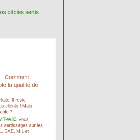
os câbles sertis
Comment
le la qualité de
ite. Il reste
os clients ! Mais
able ?
 FMT-W30
, vous
es sertissages sur les
L, SAE, MIL et