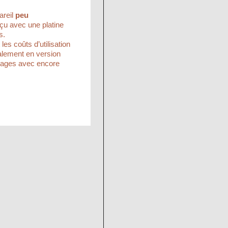
areil
peu
onçu avec une platine
s.
les coûts d’utilisation
également en version
ssages avec encore