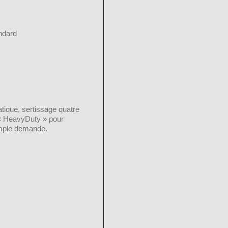
ndard
tique, sertissage quatre
 « HeavyDuty » pour
imple demande.