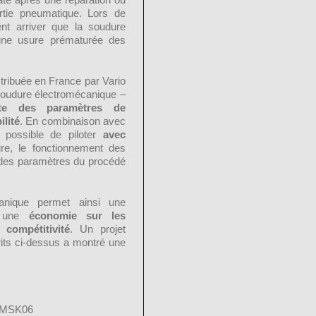
rtie pneumatique. Lors de
nt arriver que la soudure
une usure prématurée des
stribuée en France par Vario
 soudure électromécanique –
ite des paramètres de
ilité
. En combinaison avec
 possible de piloter
avec
e, le fonctionnement des
e des paramètres du procédé
canique permet ainsi une
 une
économie sur les
 compétitivité
. Un projet
ts ci-dessus a montré une