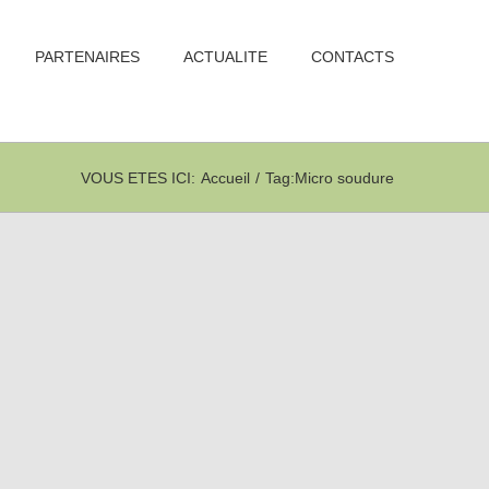
PARTENAIRES
ACTUALITE
CONTACTS
VOUS ETES ICI
:
Accueil
/
Tag:
Micro soudure