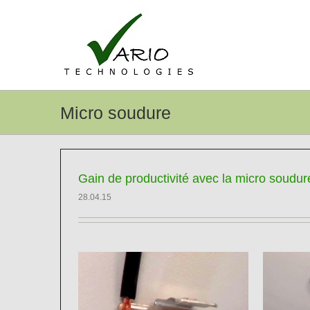
Passer
au
contenu
Micro soudure
Gain de productivité avec la micro soudur
28.04.15