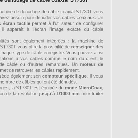
e dénudage de câble coaxial ST730T
 machine de dénudage de câble coaxial ST730T vous
 avez besoin pour dénuder vos câbles coaxiaux. Un
 écran tactile
permet à l’utilisateur de configurer
il apparaît à l’écran l’image exacte du câble
alités sont également intégrées : la machine de
ST730T vous offre la possibilité de
renseigner des
haque type de câble enregistré. Vous pouvez ainsi
rmations à vos câbles comme le nom du client, le
e de câble ou d’autres remarques. Un
moteur de
met de retrouver les câbles rapidement.
ssède également son
compteur spécifique
. Il vous
 nombre de câbles qui ont été dénudés.
ages, la ST730T est équipée du
mode MicroCoax
,
on de la résolution
jusqu’à 1/1000 mm
pour traiter