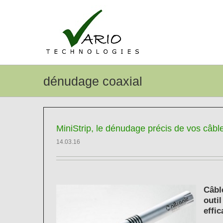
Passer
au
contenu
dénudage coaxial
MiniStrip, le dénudage précis de vos câbl
14.03.16
Câbl
outi
effic