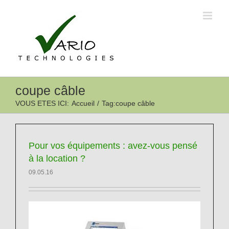
Passer
au
contenu
coupe câble
VOUS ETES ICI
:
Accueil
/
Tag:
coupe câble
Pour vos équipements : avez-vous pensé
à la location ?
09.05.16