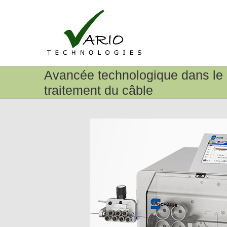
Passer
au
contenu
Avancée technologique dans le
traitement du câble