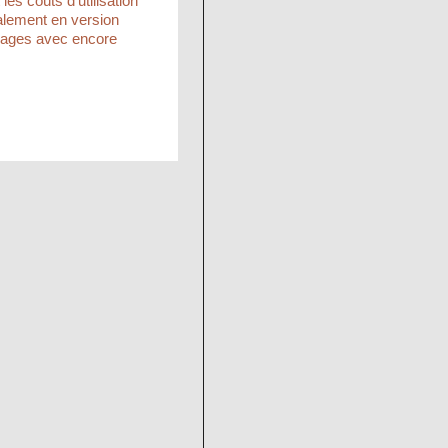
les coûts d’utilisation
également en version
ssages avec encore