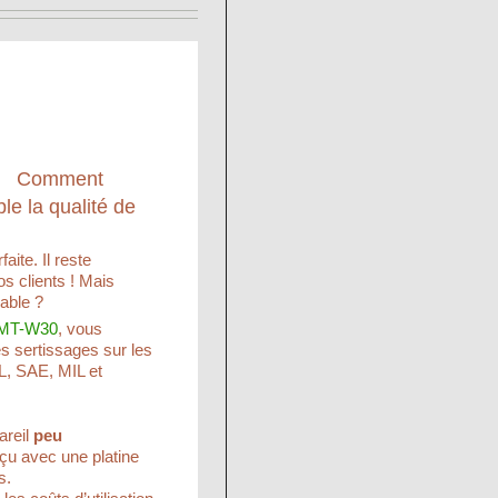
Comment
le la qualité de
ite. Il reste
os clients ! Mais
able ?
 FMT-W30
, vous
es sertissages sur les
L, SAE, MIL et
areil
peu
onçu avec une platine
s.