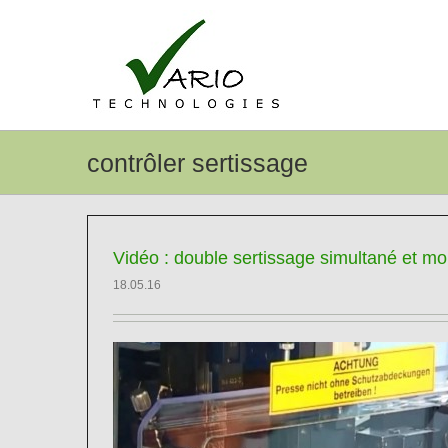
Passer
au
contenu
contrôler sertissage
Vidéo : double sertissage simultané et mo
18.05.16