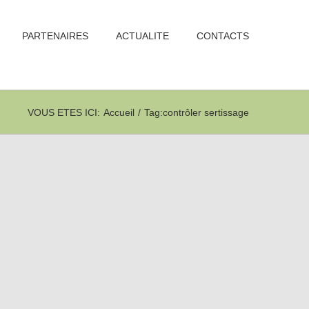
PARTENAIRES
ACTUALITE
CONTACTS
VOUS ETES ICI
:
Accueil
/
Tag:
contrôler sertissage