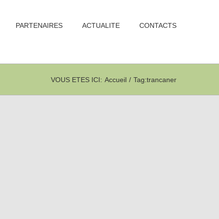
PARTENAIRES
ACTUALITE
CONTACTS
VOUS ETES ICI
:
Accueil
/
Tag:
trancaner