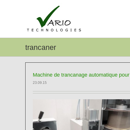
Passer
au
contenu
trancaner
Machine de trancanage automatique pour 
23.09.15