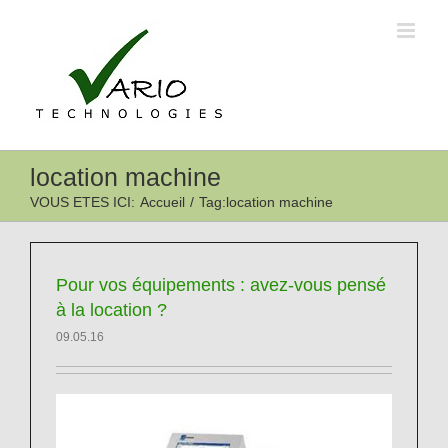
Passer
au
contenu
location machine
VOUS ETES ICI
:
Accueil
/
Tag:
location machine
Pour vos équipements : avez-vous pensé
à la location ?
09.05.16